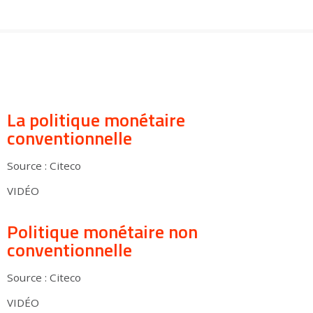
Groupes adultes
Groupes périscolaires
Groupes champ social
Visiteurs en situation de handicap
Professionnels du tourisme & CSE
FR
EN
La politique monétaire
conventionnelle
Source : Citeco
VIDÉO
Politique monétaire non
conventionnelle
Source : Citeco
VIDÉO