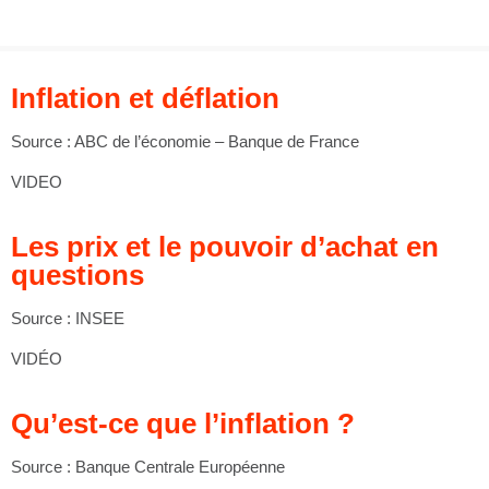
Groupes adultes
Groupes périscolaires
Groupes champ social
Visiteurs en situation de handicap
Professionnels du tourisme & CSE
FR
EN
Inflation et déflation
Source : ABC de l’économie – Banque de France
VIDEO
Les prix et le pouvoir d’achat en
questions
Source : INSEE
VIDÉO
Qu’est-ce que l’inflation ?
Source : Banque Centrale Européenne