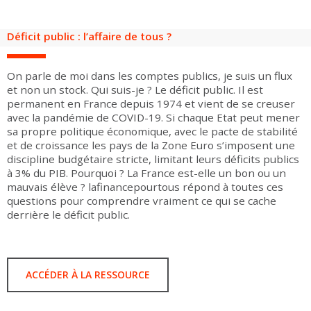
Groupes adultes
Groupes périscolaires
Groupes champ social
Visiteurs en situation de handicap
Professionnels du tourisme & CSE
Déficit public : l’affaire de tous ?
FR
EN
On parle de moi dans les comptes publics, je suis un flux
et non un stock. Qui suis-je ? Le déficit public. Il est
permanent en France depuis 1974 et vient de se creuser
avec la pandémie de COVID-19. Si chaque Etat peut mener
sa propre politique économique, avec le pacte de stabilité
et de croissance les pays de la Zone Euro s’imposent une
discipline budgétaire stricte, limitant leurs déficits publics
à 3% du PIB. Pourquoi ? La France est-elle un bon ou un
mauvais élève ? lafinancepourtous répond à toutes ces
questions pour comprendre vraiment ce qui se cache
derrière le déficit public.
ACCÉDER À LA RESSOURCE