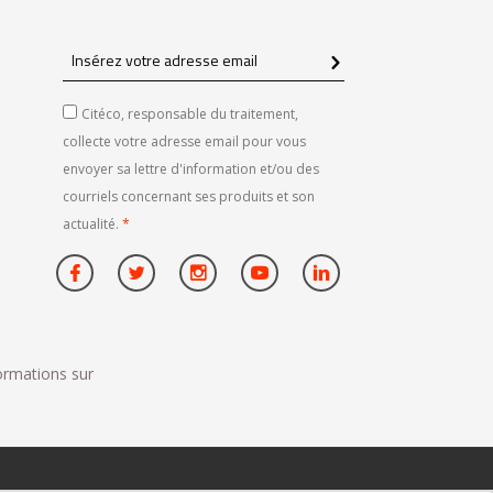
Insérez
votre
adresse
Citéco, responsable du traitement,
email
collecte votre adresse email pour vous
envoyer sa lettre d'information et/ou des
courriels concernant ses produits et son
actualité.
*
formations sur