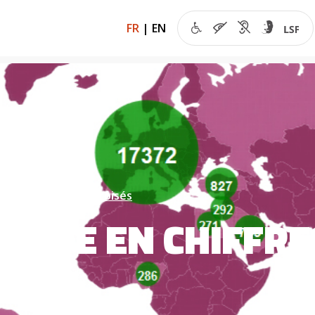
FR
|
EN
de l’éco
Regards croisés
ONDE EN CHIFFRE
S)