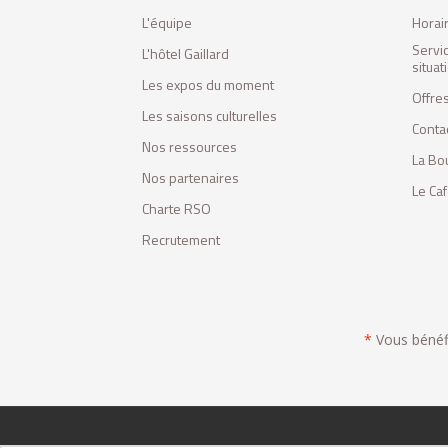
L'équipe
Horai
Servi
L'hôtel Gaillard
situa
Les expos du moment
Offres
Les saisons culturelles
Conta
Nos ressources
La Bo
Nos partenaires
Le Ca
Charte RSO
Recrutement
*
Vous bénéfic