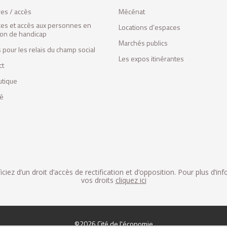
res / accès
Mécénat
ces et accès aux personnes en
Locations d’espaces
tion de handicap
Marchés publics
 pour les relais du champ social
Les expos itinérantes
ct
utique
fé
iez d’un droit d’accès de rectification et d’opposition. Pour plus d’in
vos droits
cliquez ici
©2026 Cité de l'économie