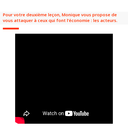
Groupes adultes
Groupes périscolaires
Groupes champ social
Visiteurs en situation de handicap
Professionnels du tourisme & CSE
Pour votre deuxième leçon, Monique vous propose de
FR
EN
vous attaquer à ceux qui font l’économie : les acteurs.