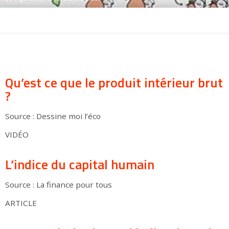
Groupes adultes
Groupes périscolaires
Groupes champ social
Visiteurs en situation de handicap
Professionnels du tourisme & CSE
FR
EN
Qu’est ce que le produit intérieur brut
?
Source : Dessine moi l’éco
VIDÉO
L’indice du capital humain
Source : La finance pour tous
ARTICLE