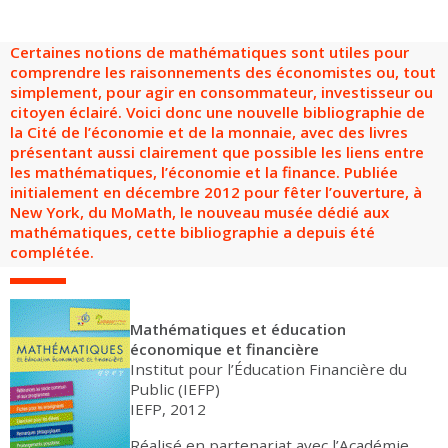
Groupes adultes
Groupes périscolaires
Groupes champ social
Visiteurs en situation de handicap
Professionnels du tourisme & CSE
Certaines notions de mathématiques sont utiles pour
FR
EN
comprendre les raisonnements des économistes ou, tout
simplement, pour agir en consommateur, investisseur ou
citoyen éclairé. Voici donc une nouvelle bibliographie de
la Cité de l’économie et de la monnaie, avec des livres
présentant aussi clairement que possible les liens entre
les mathématiques, l’économie et la finance. Publiée
initialement en décembre 2012 pour fêter l’ouverture, à
New York, du MoMath, le nouveau musée dédié aux
mathématiques, cette bibliographie a depuis été
complétée.
Mathématiques et éducation
économique et financière
Institut pour l’Éducation Financière du
Public (IEFP)
IEFP, 2012
Réalisé en partenariat avec l’Académie