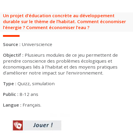
Groupes adultes
Groupes périscolaires
Groupes champ social
Visiteurs en situation de handicap
Professionnels du tourisme & CSE
Un projet d’éducation concrète au développement
FR
EN
durable sur le thème de l’habitat. Comment économiser
l’énergie ? Comment économiser l’eau ?
Source :
Universcience
Objectif :
Plusieurs modules de ce jeu permettent de
prendre conscience des problèmes écologiques et
économiques liés à l’habitat et des moyens pratiques
d’améliorer notre impact sur l’environnement.
Type :
Quizz, simulation
Public :
8-12 ans
Langue :
Français.