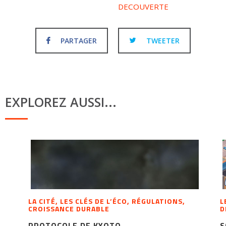
DECOUVERTE
PARTAGER
TWEETER
EXPLOREZ AUSSI...
LA CITÉ, LES CLÉS DE L’ÉCO, RÉGULATIONS,
L
CROISSANCE DURABLE
D
PROTOCOLE DE KYOTO
S