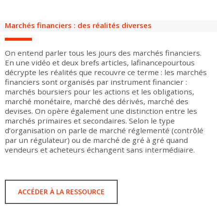
Groupes adultes
Groupes périscolaires
Groupes champ social
Visiteurs en situation de handicap
Professionnels du tourisme & CSE
Marchés financiers : des réalités diverses
FR
EN
On entend parler tous les jours des marchés financiers.
En une vidéo et deux brefs articles, lafinancepourtous
décrypte les réalités que recouvre ce terme : les marchés
financiers sont organisés par instrument financier :
marchés boursiers pour les actions et les obligations,
marché monétaire, marché des dérivés, marché des
devises. On opère également une distinction entre les
marchés primaires et secondaires. Selon le type
d’organisation on parle de marché réglementé (contrôlé
par un régulateur) ou de marché de gré à gré quand
vendeurs et acheteurs échangent sans intermédiaire.
ACCÉDER À LA RESSOURCE