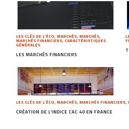
LES CLÉS DE L’ÉCO, MARCHÉS, MARCHÉS,
L
MARCHÉS FINANCIERS, CARACTÉRISTIQUES
F
GÉNÉRALES
T
LES MARCHÉS FINANCIERS
LES CLÉS DE L’ÉCO, MARCHÉS, MARCHÉS FINANCIERS,
CRÉATION DE L'INDICE CAC 40 EN FRANCE