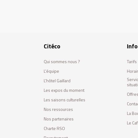
Citéco
Info
Qui sommes nous ?
Tarif
L'équipe
Horai
Servi
L'hôtel Gaillard
situa
Les expos du moment
Offres
Les saisons culturelles
Conta
Nos ressources
La Bo
Nos partenaires
Le Ca
Charte RSO
Recrutement