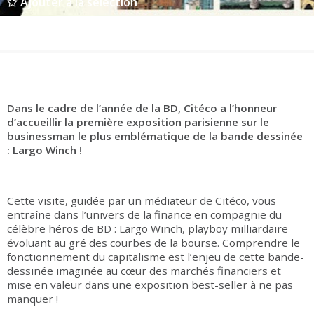
Ajouter à la sélection
Groupes adultes
Groupes périscolaires
Groupes champ social
Visiteurs en situation de handicap
Professionnels du tourisme & CSE
FR
EN
Dans le cadre de l’année de la BD, Citéco a l’honneur
d’accueillir la première exposition parisienne sur le
businessman le plus emblématique de la bande dessinée
: Largo Winch !
Cette visite, guidée par un médiateur de Citéco, vous
entraîne dans l’univers de la finance en compagnie du
célèbre héros de BD : Largo Winch, playboy milliardaire
évoluant au gré des courbes de la bourse. Comprendre le
fonctionnement du capitalisme est l’enjeu de cette bande-
dessinée imaginée au cœur des marchés financiers et
mise en valeur dans une exposition best-seller à ne pas
manquer !