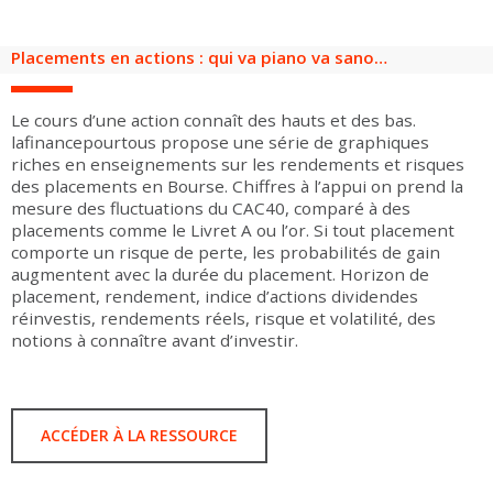
Groupes adultes
Groupes périscolaires
Groupes champ social
Visiteurs en situation de handicap
Professionnels du tourisme & CSE
Placements en actions : qui va piano va sano…
FR
EN
Le cours d’une action connaît des hauts et des bas.
lafinancepourtous propose une série de graphiques
riches en enseignements sur les rendements et risques
des placements en Bourse. Chiffres à l’appui on prend la
mesure des fluctuations du CAC40, comparé à des
placements comme le Livret A ou l’or. Si tout placement
comporte un risque de perte, les probabilités de gain
augmentent avec la durée du placement. Horizon de
placement, rendement, indice d’actions dividendes
réinvestis, rendements réels, risque et volatilité, des
notions à connaître avant d’investir.
ACCÉDER À LA RESSOURCE