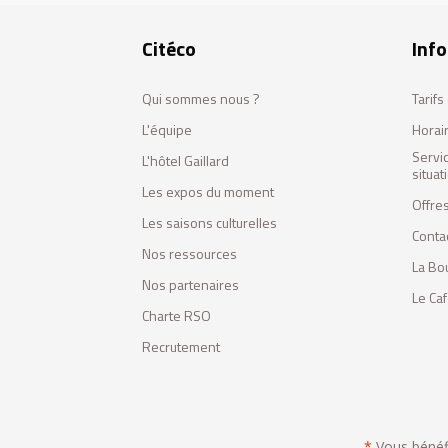
Citéco
Info
Qui sommes nous ?
Tarif
L'équipe
Horai
Servi
L'hôtel Gaillard
situa
Les expos du moment
Offres
Les saisons culturelles
Conta
Nos ressources
La Bo
Nos partenaires
Le Ca
Charte RSO
Recrutement
*
Vous bénéfic