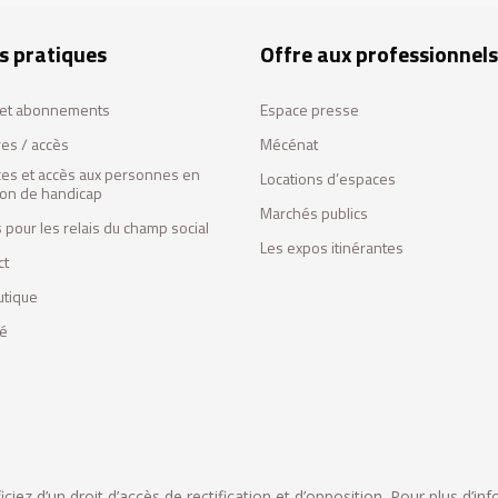
s pratiques
Offre aux professionnels
s et abonnements
Espace presse
res / accès
Mécénat
ces et accès aux personnes en
Locations d’espaces
tion de handicap
Marchés publics
 pour les relais du champ social
Les expos itinérantes
ct
utique
fé
iez d’un droit d’accès de rectification et d’opposition. Pour plus d’in