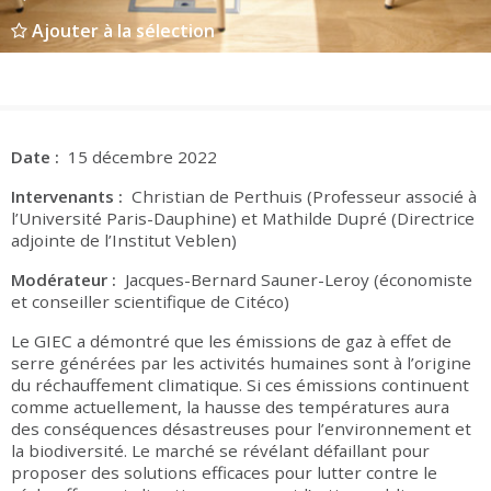
Groupes adultes
Groupes périscolaires
Groupes champ social
Visiteurs en situation de handicap
Professionnels du tourisme & CSE
Ajouter à la sélection
FR
EN
Date :
15 décembre 2022
Intervenants :
Christian de Perthuis (Professeur associé à
l’Université Paris-Dauphine) et Mathilde Dupré (Directrice
adjointe de l’Institut Veblen)
Modérateur :
Jacques-Bernard Sauner-Leroy (économiste
et conseiller scientifique de Citéco)
Le GIEC a démontré que les émissions de gaz à effet de
serre générées par les activités humaines sont à l’origine
du réchauffement climatique. Si ces émissions continuent
comme actuellement, la hausse des températures aura
des conséquences désastreuses pour l’environnement et
la biodiversité. Le marché se révélant défaillant pour
proposer des solutions efficaces pour lutter contre le