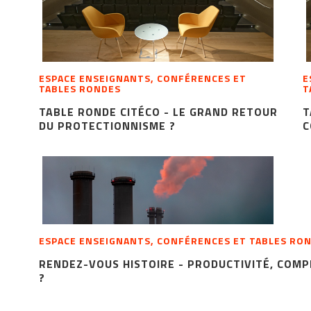
ESPACE ENSEIGNANTS, CONFÉRENCES ET
E
TABLES RONDES
T
TABLE RONDE CITÉCO - LE GRAND RETOUR
T
DU PROTECTIONNISME ?
C
ESPACE ENSEIGNANTS, CONFÉRENCES ET TABLES RO
RENDEZ-VOUS HISTOIRE - PRODUCTIVITÉ, COMPÉ
?