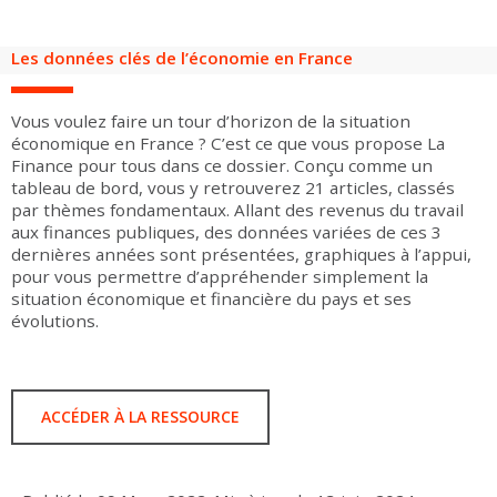
Groupes adultes
Groupes périscolaires
Groupes champ social
Visiteurs en situation de handicap
Professionnels du tourisme & CSE
Les données clés de l’économie en France
FR
EN
Vous voulez faire un tour d’horizon de la situation
économique en France ? C’est ce que vous propose La
Finance pour tous dans ce dossier. Conçu comme un
tableau de bord, vous y retrouverez 21 articles, classés
par thèmes fondamentaux. Allant des revenus du travail
aux finances publiques, des données variées de ces 3
dernières années sont présentées, graphiques à l’appui,
pour vous permettre d’appréhender simplement la
situation économique et financière du pays et ses
évolutions.
ACCÉDER À LA RESSOURCE