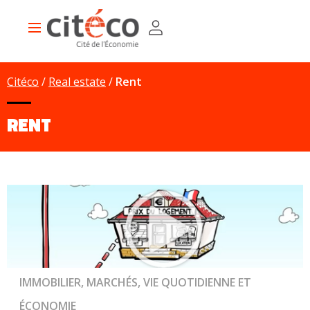
Aller
Panneau de gestion des cookies
au
Main
contenu
navigation
principal
Citéco
Real estate
Rent
RENT
IMMOBILIER, MARCHÉS, VIE QUOTIDIENNE ET
ÉCONOMIE