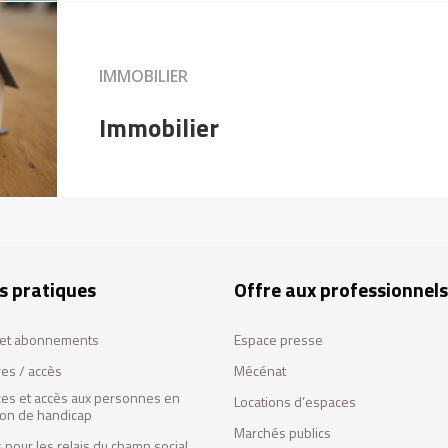
IMMOBILIER
Immobilier
s pratiques
Offre aux professionnels
s et abonnements
Espace presse
res / accès
Mécénat
ces et accès aux personnes en
Locations d’espaces
tion de handicap
Marchés publics
 pour les relais du champ social