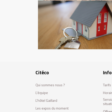
Citéco
Info
Qui sommes nous ?
Tarif
L'équipe
Horai
Servi
L'hôtel Gaillard
situa
Les expos du moment
Offres