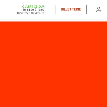
OUVERT CE JOUR
BILLETTERIE
de
14:00
à
19:00
Horaires d'ouverture