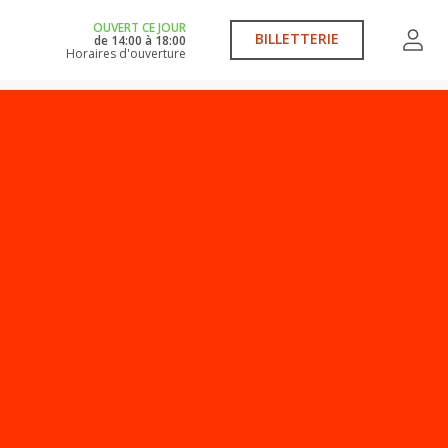
OUVERT CE JOUR
BILLETTERIE
de
14:00
à
18:00
Horaires d'ouverture