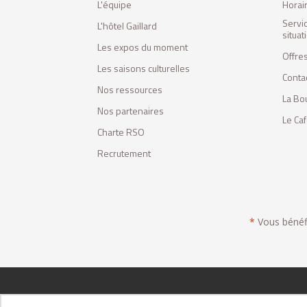
L'équipe
Horai
Servi
L'hôtel Gaillard
situa
Les expos du moment
Offres
Les saisons culturelles
Conta
Nos ressources
La Bo
Nos partenaires
Le Ca
Charte RSO
Recrutement
*
Vous bénéfic