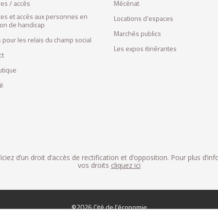
res / accès
Mécénat
ces et accès aux personnes en
Locations d’espaces
tion de handicap
Marchés publics
 pour les relais du champ social
Les expos itinérantes
ct
utique
fé
iez d’un droit d’accès de rectification et d’opposition. Pour plus d’in
vos droits
cliquez ici
©2026 Cité de l'économie