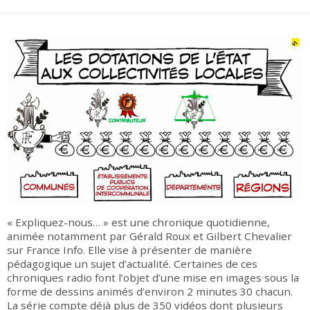
Groupes adultes
Groupes périscolaires
Groupes champ social
Visiteurs en situation de handicap
Professionnels du tourisme & CSE
FR
EN
« Expliquez-nous… » est une chronique quotidienne,
animée notamment par Gérald Roux et Gilbert Chevalier
sur France Info. Elle vise à présenter de manière
pédagogique un sujet d’actualité. Certaines de ces
chroniques radio font l’objet d’une mise en images sous la
forme de dessins animés d’environ 2 minutes 30 chacun.
La série compte déjà plus de 350 vidéos dont plusieurs