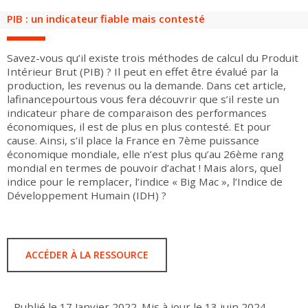
Groupes adultes
Groupes périscolaires
Groupes champ social
Visiteurs en situation de handicap
Professionnels du tourisme & CSE
PIB : un indicateur fiable mais contesté
FR
EN
Savez-vous qu’il existe trois méthodes de calcul du Produit
Intérieur Brut (PIB) ? Il peut en effet être évalué par la
production, les revenus ou la demande. Dans cet article,
lafinancepourtous vous fera découvrir que s’il reste un
indicateur phare de comparaison des performances
économiques, il est de plus en plus contesté. Et pour
cause. Ainsi, s’il place la France en 7ème puissance
économique mondiale, elle n’est plus qu’au 26ème rang
mondial en termes de pouvoir d’achat ! Mais alors, quel
indice pour le remplacer, l’indice « Big Mac », l’Indice de
Développement Humain (IDH) ?
ACCÉDER À LA RESSOURCE
Publié le
17 Janvier 2022
.
Mis à jour le
13 juin 2024