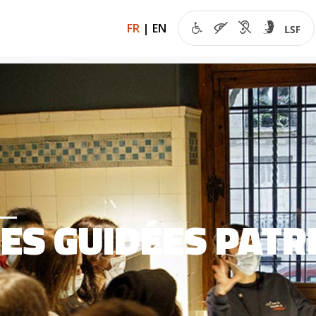
FR
|
EN
TES GUIDÉES PAT