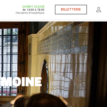
OUVERT CE JOUR
BILLETTERIE
de
14:00
à
18:00
Horaires d'ouverture
RIMOINE