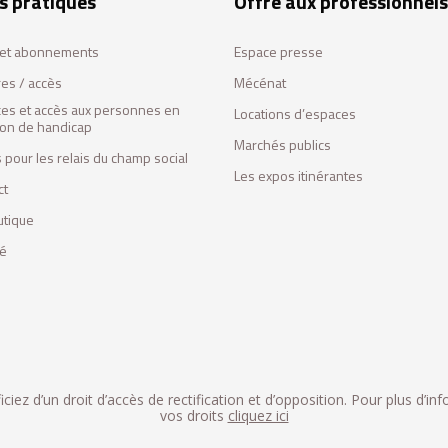
s pratiques
Offre aux professionnels
s et abonnements
Espace presse
res / accès
Mécénat
ces et accès aux personnes en
Locations d’espaces
tion de handicap
Marchés publics
 pour les relais du champ social
Les expos itinérantes
ct
utique
fé
iez d’un droit d’accès de rectification et d’opposition. Pour plus d’in
vos droits
cliquez ici