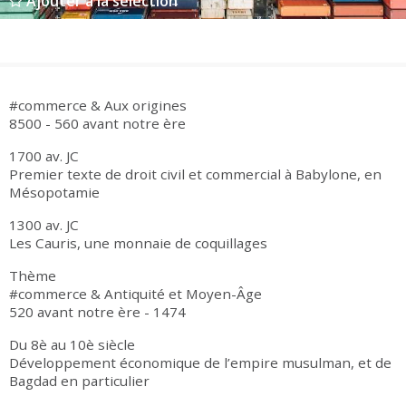
Ajouter à la sélection
Groupes adultes
Groupes périscolaires
Groupes champ social
Visiteurs en situation de handicap
Professionnels du tourisme & CSE
FR
EN
#commerce & Aux origines
8500 - 560 avant notre ère
1700 av. JC
Premier texte de droit civil et commercial à Babylone, en
Mésopotamie
1300 av. JC
Les Cauris, une monnaie de coquillages
Thème
#commerce & Antiquité et Moyen-Âge
520 avant notre ère - 1474
Du 8è au 10è siècle
Développement économique de l’empire musulman, et de
Bagdad en particulier