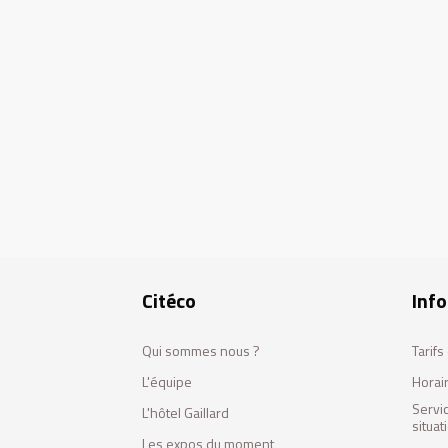
Citéco
Info
Qui sommes nous ?
Tarif
L'équipe
Horai
Servi
L'hôtel Gaillard
situa
Les expos du moment