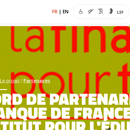
FR
|
EN
Le projet
Partenaires
RD DE PARTENAR
ANQUE DE FRANCE
STITUT POUR L'ÉD