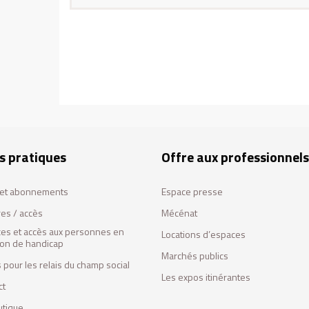
s pratiques
Offre aux professionnels
s et abonnements
Espace presse
res / accès
Mécénat
ces et accès aux personnes en
Locations d’espaces
tion de handicap
Marchés publics
 pour les relais du champ social
Les expos itinérantes
ct
utique