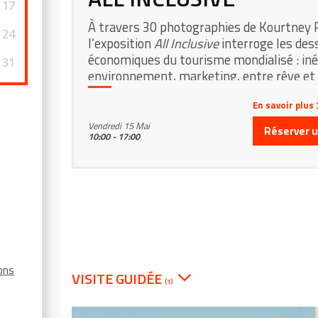
17
À travers 30 photographies de Kourtney 
24
l’exposition
All Inclusive
interroge les des
économiques du tourisme mondialisé : iné
31
environnement, marketing, entre rêve et r
En savoir plus
Vendredi 15 Mai
Réserver un
10:00 - 17:00
ions
VISITE GUIDÉE
(1)