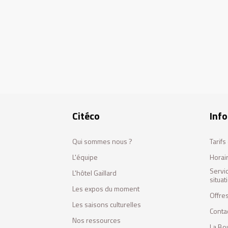
Citéco
Info
Qui sommes nous ?
Tarif
L'équipe
Horai
Servi
L'hôtel Gaillard
situa
Les expos du moment
Offres
Les saisons culturelles
Conta
Nos ressources
La Bo