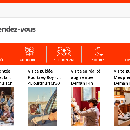
endez-vous
DÉE
ATELIER TRIBU
ATELIER ENFANT
NOCTURNE
CO
ontée :
Visite guidée
Visite en réalité
Visite gu
t la
Kourtney Roy - All
augmentée
Mes pre
hui 15h
Aujourd'hui 16h30
Demain 14h
Demain 
du remède
Inclusive
en écon
e