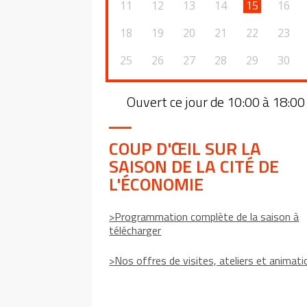
11
12
13
14
15
16
18
19
20
21
22
23
25
26
27
28
29
30
Ouvert ce jour de 10:00 à 18:00
COUP D'ŒIL SUR LA
SAISON DE LA CITÉ DE
L'ÉCONOMIE
>Programmation complète de la saison à
télécharger
>Nos offres de visites, ateliers et animat