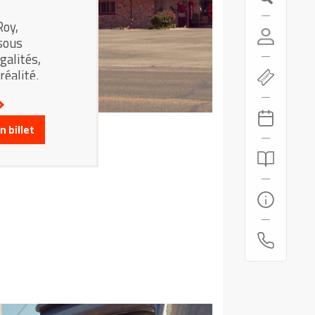
Roy,
sous
galités,
éalité.
 billet