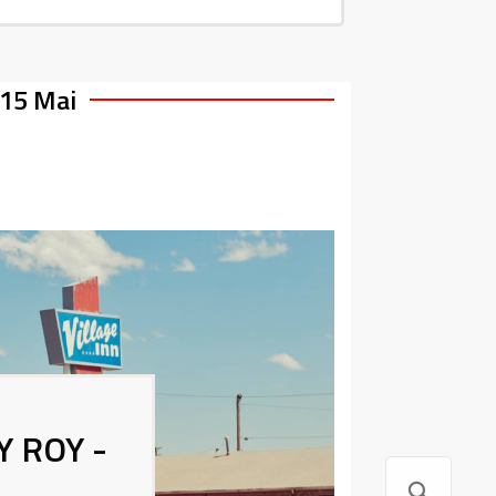
 15
Mai
 ROY -