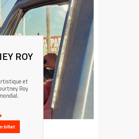
NEY ROY
rtistique et
Kourtney Roy
mondial.
 billet