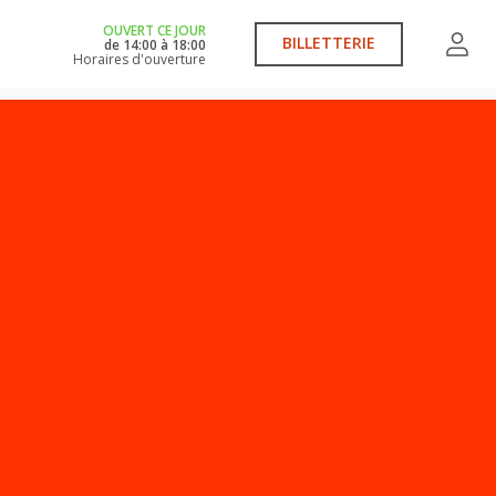
OUVERT CE JOUR
BILLETTERIE
de
14:00
à
18:00
Horaires d'ouverture