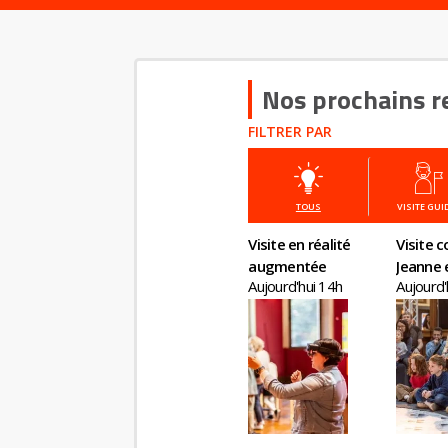
Nos prochains r
FILTRER PAR
TOUS
VISITE GUI
Visite en réalité
Visite c
augmentée
Jeanne e
Aujourd'hui 14h
Aujourd'
quête 
magiqu