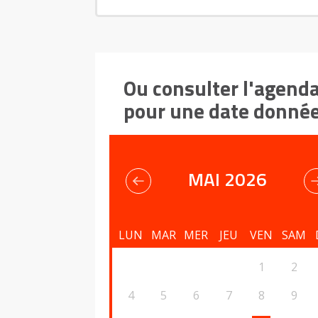
Ou consulter l'agend
pour une date donné
MAI 2026
LUN
MAR
MER
JEU
VEN
SAM
1
2
4
5
6
7
8
9