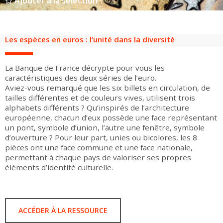
Ajouter à la sélection
Groupes adultes
Groupes périscolaires
Groupes champ social
Visiteurs en situation de handicap
Professionnels du tourisme & CSE
FR
EN
Les espèces en euros : l’unité dans la diversité
La Banque de France décrypte pour vous les
caractéristiques des deux séries de l’euro.
Aviez-vous remarqué que les six billets en circulation, de
tailles différentes et de couleurs vives, utilisent trois
alphabets différents ? Qu’inspirés de l’architecture
européenne, chacun d’eux possède une face représentant
un pont, symbole d’union, l’autre une fenêtre, symbole
d’ouverture ? Pour leur part, unies ou bicolores, les 8
pièces ont une face commune et une face nationale,
permettant à chaque pays de valoriser ses propres
éléments d’identité culturelle.
ACCÉDER À LA RESSOURCE