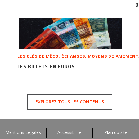
B
LES CLÉS DE L’ÉCO, ÉCHANGES, MOYENS DE PAIEMENT
LES BILLETS EN EUROS
EXPLOREZ TOUS LES CONTENUS
Mentions Légales
Accessibilité
Plan du site