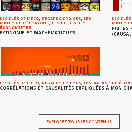
LES CLÉS DE L’ÉCO, REGARDS CROISÉS, LES
LES CLÉS
MATHS ET L'ÉCONOMIE, LES OUTILS DES
MATHS E
ÉCONOMISTES
FAITES 
ÉCONOMIE ET MATHÉMATIQUES
(CAUSAL
LES CLÉS DE L’ÉCO, REGARDS CROISÉS, LES MATHS ET L'ÉCO
CORRÉLATIONS ET CAUSALITÉS EXPLIQUÉES À MON CH
EXPLOREZ TOUS LES CONTENUS