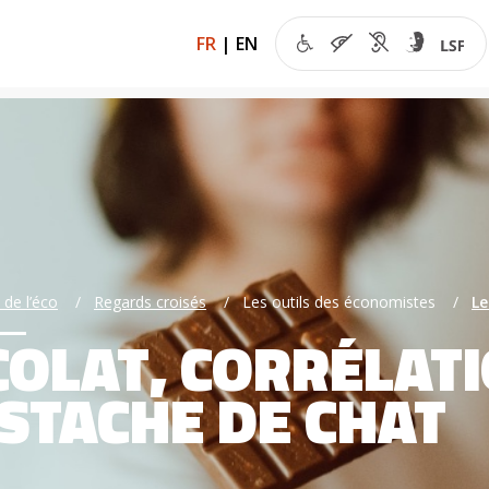
FR
|
EN
 de l’éco
Regards croisés
Les outils des économistes
Le
OLAT, CORRÉLATI
TACHE DE CHAT