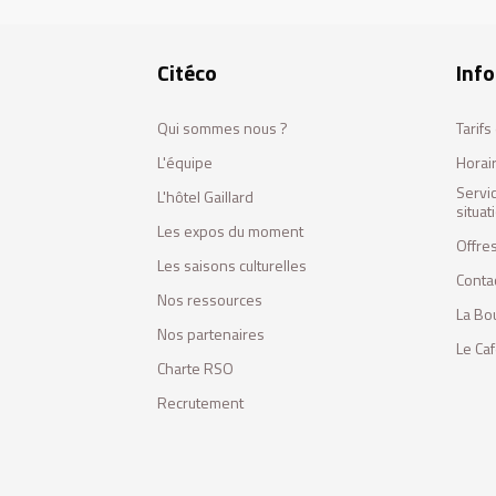
Citéco
Info
Qui sommes nous ?
Tarif
L'équipe
Horai
Servi
L'hôtel Gaillard
situa
Les expos du moment
Offres
Les saisons culturelles
Conta
Nos ressources
La Bo
Nos partenaires
Le Ca
Charte RSO
Recrutement