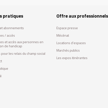
s pratiques
Offre aux professionnels
s et abonnements
Espace presse
res / accès
Mécénat
ces et accès aux personnes en
Locations d’espaces
tion de handicap
Marchés publics
 pour les relais du champ social
Les expos itinérantes
ct
utique
fé