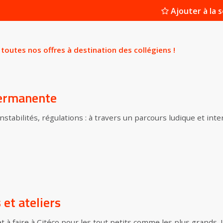
Ajouter à la s
toutes nos offres à destination des collégiens !
permanente
stabilités, régulations : à travers un parcours ludique et inter
 et ateliers
 et à faire à Citéco pour les tout petits comme les plus grands