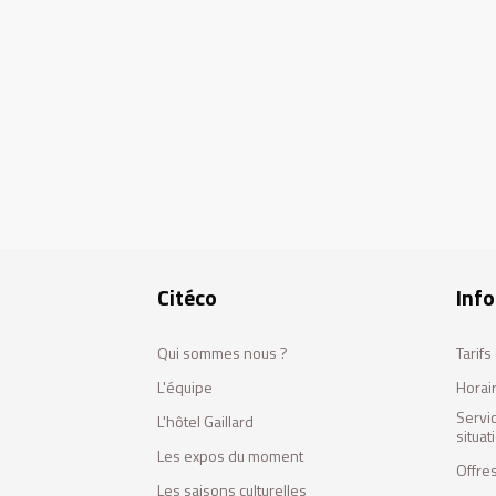
Citéco
Info
Qui sommes nous ?
Tarif
L'équipe
Horai
Servi
L'hôtel Gaillard
situa
Les expos du moment
Offres
Les saisons culturelles