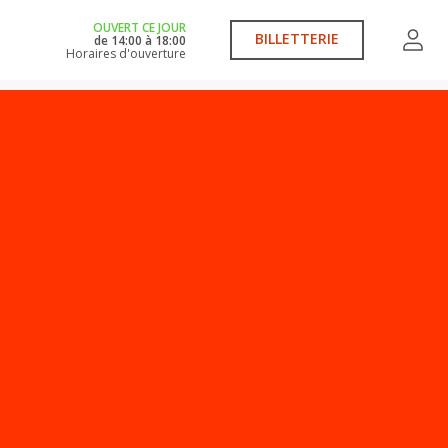
OUVERT CE JOUR
BILLETTERIE
de
14:00
à
18:00
Horaires d'ouverture