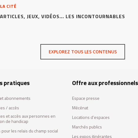
LA CITÉ
ARTICLES, JEUX, VIDÉOS... LES INCONTOURNABLES
EXPLOREZ TOUS LES CONTENUS
s pratiques
Offre aux professionnels
s et abonnements
Espace presse
res / accès
Mécénat
ces et accès aux personnes en
Locations d’espaces
tion de handicap
Marchés publics
 pour les relais du champ social
Les expos itinérantes