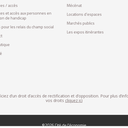
res / accès
Mécénat
ces et accès aux personnes en
Locations d’espaces
tion de handicap
Marchés publics
 pour les relais du champ social
Les expos itinérantes
ct
utique
fé
iez d’un droit d’accès de rectification et d’opposition. Pour plus d’in
vos droits
cliquez ici
©2026 Cité de l'économie