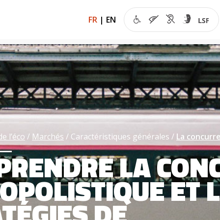
FR
|
EN
de l’éco
Marchés
Caractéristiques générales
La concurr
PRENDRE LA CON
POLISTIQUE ET 
TÉGIES DE