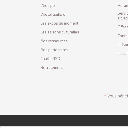
L'équipe
Horai
Servi
L'hôtel Gaillard
situa
Les expos du moment
Offres
Les saisons culturelles
Conta
Nos ressources
La Bo
Nos partenaires
Le Ca
Charte RSO
Recrutement
*
Vous bénéfic