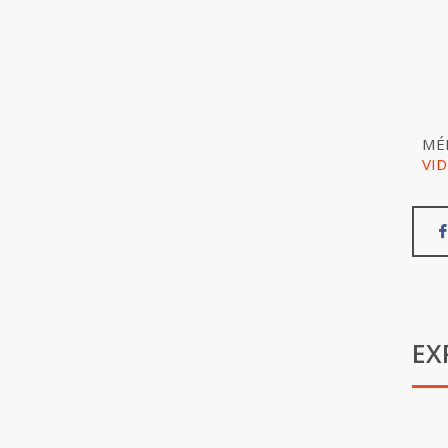
MÉ
VI
EX