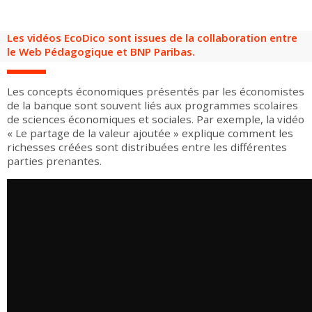
Groupes adultes
Groupes périscolaires
Groupes champ social
Visiteurs en situation de handicap
Professionnels du tourisme & CSE
Les vidéos EcoDico sont issues de la collaboration entre
FR
EN
le Web Pédagogique et BNP Paribas.
Les concepts économiques présentés par les économistes
de la banque sont souvent liés aux programmes scolaires
de sciences économiques et sociales. Par exemple, la vidéo
« Le partage de la valeur ajoutée » explique comment les
richesses créées sont distribuées entre les différentes
parties prenantes.