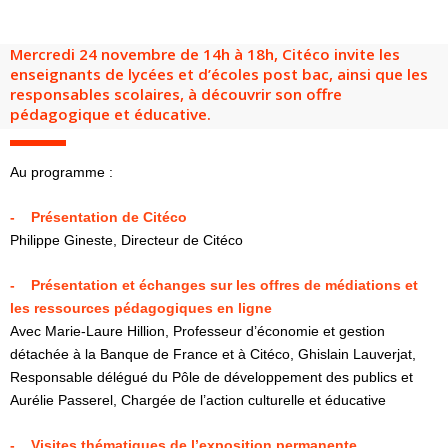
Groupes adultes
Groupes périscolaires
Groupes champ social
Visiteurs en situation de handicap
Professionnels du tourisme & CSE
Mercredi 24 novembre de 14h à 18h, Citéco invite les
FR
EN
enseignants de lycées et d’écoles post bac, ainsi que les
responsables scolaires, à découvrir son offre
pédagogique et éducative.
Au programme :
- Présentation de Citéco
Philippe Gineste, Directeur de Citéco
- Présentation et échanges sur les offres de médiations et
les ressources pédagogiques en ligne
Avec Marie-Laure Hillion, Professeur d’économie et gestion
détachée à la Banque de France et à Citéco, Ghislain Lauverjat,
Responsable délégué du Pôle de développement des publics et
Aurélie Passerel, Chargée de l’action culturelle et éducative
- Visites thématiques de l’exposition permanente