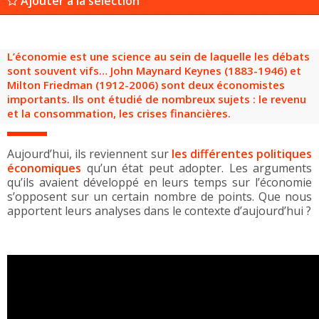
Ajouter à la sélection
Groupes adultes
Groupes périscolaires
Groupes champ social
Visiteurs en situation de handicap
Professionnels du tourisme & CSE
FR
EN
L’économie est une science au sein de laquelle les débats
sont souvent vifs… John Maynard Keynes (1883-1946) et
Milton Friedman (1912-2006) sont deux économistes
importants. Ils ont étudié de nombreux sujets : le revenu
et la consommation, les crises financières.
Aujourd’hui, ils reviennent sur
les différentes politiques
économiques
qu’un état peut adopter. Les arguments
qu’ils avaient développé en leurs temps sur l’économie
s’opposent sur un certain nombre de points. Que nous
apportent leurs analyses dans le contexte d’aujourd’hui ?