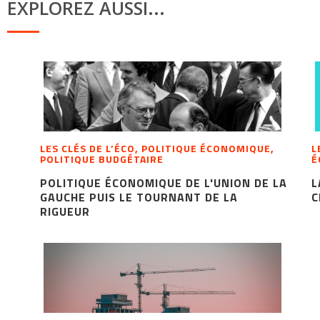
EXPLOREZ AUSSI...
LES CLÉS DE L’ÉCO, POLITIQUE ÉCONOMIQUE,
L
POLITIQUE BUDGÉTAIRE
É
POLITIQUE ÉCONOMIQUE DE L'UNION DE LA
L
GAUCHE PUIS LE TOURNANT DE LA
C
RIGUEUR