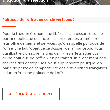
Ajouter à la sélection
Groupes adultes
Groupes périscolaires
Groupes champ social
Visiteurs en situation de handicap
Professionnels du tourisme & CSE
FR
EN
Politique de l’offre : un cercle vertueux ?
Pour la théorie économique libérale, la croissance passe
par une politique qui incite les entreprises à améliorer
leur offre de biens et services, qu’on appelle politique de
l’offre. Elle fait l’objet de ce dossier de lafinancepourtous
qui illustre d’un schéma très clair « les effets attendus
d’une politique de l’offre » en partant d’un allègement des
charges des entreprises. Vous apprendrez pourquoi on
parle de perte de compétitivité des entreprises françaises
et l’intérêt d’une politique de l’offre."
ACCÉDER À LA RESSOURCE