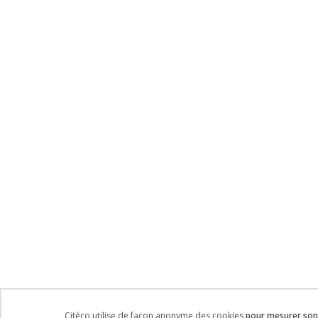
Citéco utilise de façon anonyme des cookies
pour mesurer son 