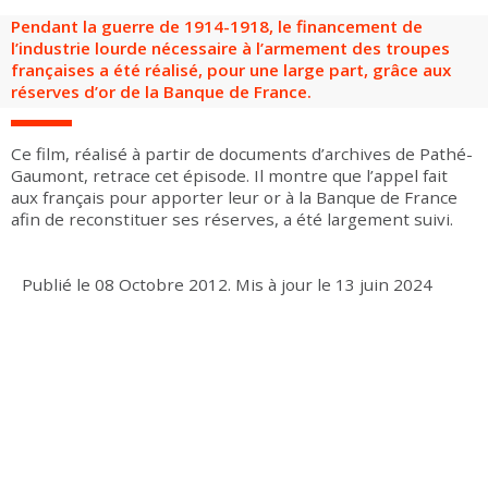
Groupes adultes
Groupes périscolaires
Groupes champ social
Visiteurs en situation de handicap
Professionnels du tourisme & CSE
Pendant la guerre de 1914-1918, le financement de
l’industrie lourde nécessaire à l’armement des troupes
FR
EN
françaises a été réalisé, pour une large part, grâce aux
réserves d’or de la Banque de France.
Ce film, réalisé à partir de documents d’archives de Pathé-
Gaumont, retrace cet épisode. Il montre que l’appel fait
aux français pour apporter leur or à la Banque de France
afin de reconstituer ses réserves, a été largement suivi.
Publié le
08 Octobre 2012
.
Mis à jour le
13 juin 2024