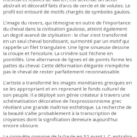
abstrait et décoratif faits d’arcs de cercle et de volutes. Le
profil est entouré de motifs chargés de symboles gaulois.
L’image du revers, qui témoigne en outre de l’importance
du cheval dans la civilisation gauloise, atteint également
un degré avancé de stylisation : le char s’est transformé
en un seul cheval bondissant, surmonté par un motif qui
rappelle un filet triangulaire. Une ligne sinueuse dessine
la croupe et l’encolure. La crinière suit l’échine en
pointillés. Une alternance de lignes et de points forme les
pattes du cheval. Cette déformation élégante n’empêche
pas le cheval de rester parfaitement reconnaissable.
L’artiste a transformé les images monétaires grecques en
se les appropriant et en reprenant le fonds culturel de
son peuple. Il a déployé son génie créateur à travers une
schématisation décorative de l’expressionnisme grec
révélant une grande maîtrise esthétique. La recherche de
la beauté s’allie probablement à la transcription de
croyances dont la signification demeure aujourd’hui
encore obscure.
La conquête romaine de la Gaule en 52 avant J.-C. entraîna