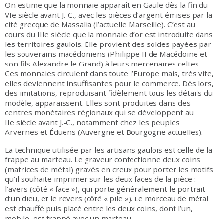
On estime que la monnaie apparaît en Gaule dès la fin du
VIe siècle avant J.-C., avec les pièces d’argent émises par la
cité grecque de Massalia (l’actuelle Marseille). C’est au
cours du IIIe siècle que la monnaie d’or est introduite dans
les territoires gaulois. Elle provient des soldes payées par
les souverains macédoniens (Philippe II de Macédoine et
son fils Alexandre le Grand) à leurs mercenaires celtes.
Ces monnaies circulent dans toute l’Europe mais, très vite,
elles deviennent insuffisantes pour le commerce. Dès lors,
des imitations, reproduisant fidèlement tous les détails du
modèle, apparaissent. Elles sont produites dans des
centres monétaires régionaux qui se développent au
IIe siècle avant J.-C., notamment chez les peuples
Arvernes et Éduens (Auvergne et Bourgogne actuelles).
La technique utilisée par les artisans gaulois est celle de la
frappe au marteau. Le graveur confectionne deux coins
(matrices de métal) gravés en creux pour porter les motifs
qu’il souhaite imprimer sur les deux faces de la pièce :
l’avers (côté « face »), qui porte généralement le portrait
d’un dieu, et le revers (côté « pile »). Le morceau de métal
est chauffé puis placé entre les deux coins, dont l’un,
mobile, est frappé avec un marteau.