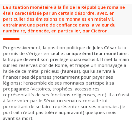
Groupes adultes
Groupes périscolaires
Groupes champ social
Visiteurs en situation de handicap
Professionnels du tourisme & CSE
La situation monétaire à la fin de la République romaine
était caractérisée par un certain désordre, avec, en
FR
EN
particulier des émissions de monnaies en métal vil,
entrainant une perte de confiance dans la valeur du
numéraire, dénoncée, en particulier, par Cicéron.
Progressivement, la position politique de
Jules César
lui a
permis de s’ériger en
seul et unique émetteur monétaire
:
la frappe devient son privilège quasi exclusif. Il met la main
sur les réserves d’or de Rome, et frappe un monnayage à
l’aide de ce métal précieux (
l’aureus
), qui lui servira à
financer ses dépenses (notamment pour payer ses
légions) ; l’ensemble de ses monnaies participe à sa
propagande (victoires, trophées, accessoires
représentatifs de ses fonctions religieuses, etc.). Il a réussi
à faire voter par le Sénat un senatus-consulte lui
permettant de se faire représenter sur ses monnaies (le
portrait n’était pas toléré auparavant) quelques mois
avant sa mort.