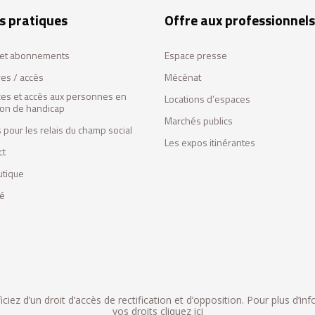
s pratiques
Offre aux professionnels
s et abonnements
Espace presse
res / accès
Mécénat
ces et accès aux personnes en
Locations d’espaces
tion de handicap
Marchés publics
 pour les relais du champ social
Les expos itinérantes
ct
utique
fé
iez d’un droit d’accès de rectification et d’opposition. Pour plus d’in
vos droits
cliquez ici