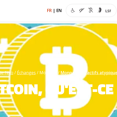
FR
|
EN
de l’éco
Échanges
Monnaie
Monnaies et actifs atypiqu
ITCOIN, QU'EST-CE