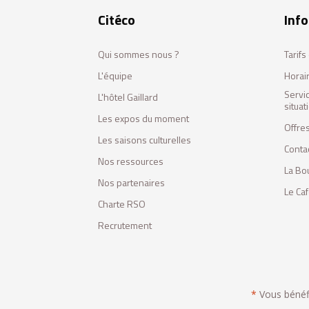
Citéco
Info
Qui sommes nous ?
Tarif
L'équipe
Horai
Servi
L'hôtel Gaillard
situa
Les expos du moment
Offres
Les saisons culturelles
Conta
Nos ressources
La Bo
Nos partenaires
Le Ca
Charte RSO
Recrutement
*
Vous bénéfic