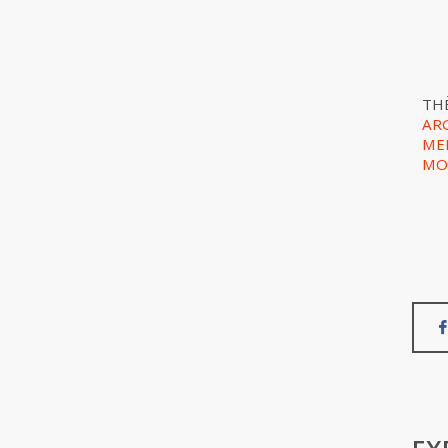
TH
AR
ME
MO