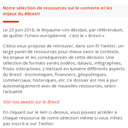
Groupes adultes
Groupes périscolaires
Groupes champ social
Visiteurs en situation de handicap
Professionnels du tourisme & CSE
Notre sélection de ressources sur le contexte et les
enjeux du #Brexit
FR
EN
Le 23 juin 2016, le Royaume-Uni décidait, par référendum,
de quitter l’Union européenne : c’est le « Brexit ».
Citéco vous propose de retrouver, dans son fil Twitter, un
large panel de ressources pour mieux saisir le contexte,
les enjeux et les conséquences de cette décision. Une
sélection de formats variés (vidéos, dataviz, infographies,
frises interactives...) mettant en lumière différents aspects
du Brexit : économiques, financiers, géopolitiques,
commerciaux, historiques, etc. Ce dossier est mis à jour
automatiquement avec de nouvelles ressources, selon
l’actualité.
Voir nos tweets sur le Brexit
En cliquant sur le lien ci-dessus, vous pouvez accéder à
chaque ressource de notre sélection même si vous n’êtes
pas inscrit-e sur Twitter.