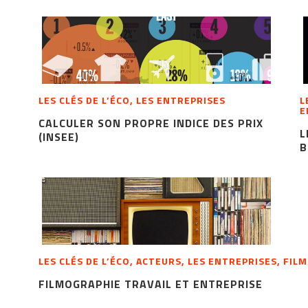
LES CLÉS DE L’ÉCO, LES ENTREPRISES
L
E
CALCULER SON PROPRE INDICE DES PRIX
L
(INSEE)
B
LES CLÉS DE L’ÉCO, ACTEURS, LES ENTREPRISES, FIL
FILMOGRAPHIE TRAVAIL ET ENTREPRISE