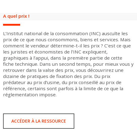
Groupes adultes
Groupes périscolaires
Groupes champ social
Visiteurs en situation de handicap
Professionnels du tourisme & CSE
A quel prix !
FR
EN
L’Institut national de la consommation (INC) ausculte les
prix de ce que nous consommons, biens et services. Mais
comment le vendeur détermine-t-il les prix ? C’est ce que
les juristes et économistes de l’INC expliquent,
graphiques à l’appui, dans la première partie de cette
fiche technique. Dans un second temps, pour mieux vous y
retrouver dans la valse des prix, vous découvrirez une
dizaine de pratiques de fixation des prix. Du prix
prédateur au prix d’usine, du prix conseillé au prix de
référence, certains sont parfois à la limite de ce que la
réglementation impose.
ACCÉDER À LA RESSOURCE