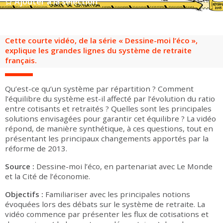
Ajouter à la sélection
Groupes adultes
Groupes périscolaires
Groupes champ social
Visiteurs en situation de handicap
Professionnels du tourisme & CSE
FR
EN
Cette courte vidéo, de la série « Dessine-​​​​​​moi l’éco »,
explique les grandes lignes du système de retraite
français.
Qu’est-ce qu’un système par répartition ? Comment
l’équilibre du système est-il affecté par l’évolution du ratio
entre cotisants et retraités ? Quelles sont les principales
solutions envisagées pour garantir cet équilibre ? La vidéo
répond, de manière syn­thé­tique, à ces ques­tions, tout en
présentant les principaux changements apportés par la
réforme de 2013.
Source :
Dessine-​​​​moi l’éco, en par­te­nariat avec Le Monde
et la Cité de l’économie.
Objectifs :
Fami­lia­riser avec les principales notions
évoquées lors des débats sur le système de retraite. La
vidéo com­mence par présenter les flux de cotisations et