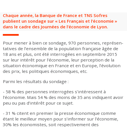
Groupes adultes
Groupes périscolaires
Groupes champ social
Visiteurs en situation de handicap
Professionnels du tourisme & CSE
Chaque année, la Banque de France et TNS Sofres
FR
EN
publient un sondage sur « Les Français et l’économie »
dans le cadre des Journées de l’économie de Lyon.
Pour mener à bien ce sondage, 970 per­sonnes, repré­sen­
ta­tives de l’ensemble de la popu­lation fran­çaise âgée de
18 ans et plus, ont été inter­rogées en septembre 2015
sur leur intérêt pour l’économie, leur perception de la
situation économique en France et en Europe, l’évolution
des prix, les politiques économiques, etc.
Parmi les résultats du sondage :
- 58 % des personnes interrogées s’intéressent à
l’économie. Mais 54 % des moins de 35 ans indiquent avoir
peu ou pas d’intérêt pour ce sujet.
- 31 % citent en premier la presse économique comme
étant le meilleur moyen pour s’informer sur l’économie,
30% les économistes, soit respectivement des