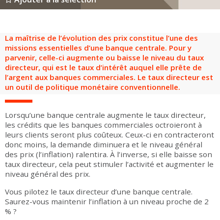
Groupes adultes
Groupes périscolaires
Groupes champ social
Visiteurs en situation de handicap
Professionnels du tourisme & CSE
FR
EN
La maîtrise de l’évolution des prix constitue l’une des
missions essentielles d’une banque centrale. Pour y
parvenir, celle-ci augmente ou baisse le niveau du taux
directeur, qui est le taux d’intérêt auquel elle prête de
l’argent aux banques commerciales. Le taux directeur est
un outil de politique monétaire conventionnelle.
Lorsqu’une banque centrale augmente le taux directeur,
les crédits que les banques commerciales octroieront à
leurs clients seront plus coûteux. Ceux-ci en contracteront
donc moins, la demande diminuera et le niveau général
des prix (l’inflation) ralentira. À l’inverse, si elle baisse son
taux directeur, cela peut stimuler l’activité et augmenter le
niveau général des prix.
Vous pilotez le taux directeur d’une banque centrale.
Saurez-vous maintenir l’inflation à un niveau proche de 2
% ?