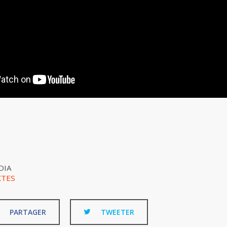
DIA
XTES
PARTAGER
TWEETER