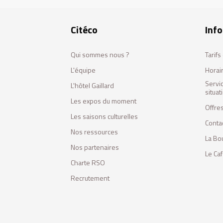
Citéco
Info
Qui sommes nous ?
Tarif
L'équipe
Horai
Servi
L'hôtel Gaillard
situa
Les expos du moment
Offres
Les saisons culturelles
Conta
Nos ressources
La Bo
Nos partenaires
Le Ca
Charte RSO
Recrutement