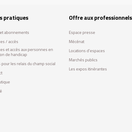
s pratiques
Offre aux professionnels
s et abonnements
Espace presse
res / accès
Mécénat
ces et accès aux personnes en
Locations d’espaces
tion de handicap
Marchés publics
 pour les relais du champ social
Les expos itinérantes
ct
utique
fé