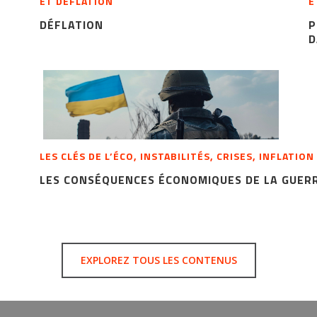
ET DÉFLATION
E
DÉFLATION
P
D
LES CLÉS DE L’ÉCO, INSTABILITÉS, CRISES, INFLATIO
LES CONSÉQUENCES ÉCONOMIQUES DE LA GUERR
EXPLOREZ TOUS LES CONTENUS