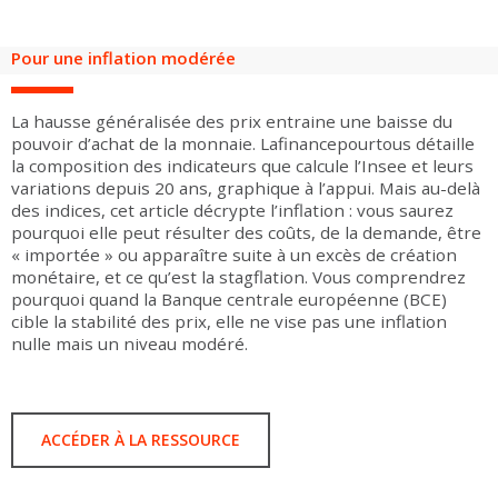
Groupes adultes
Groupes périscolaires
Groupes champ social
Visiteurs en situation de handicap
Professionnels du tourisme & CSE
Pour une inflation modérée
FR
EN
La hausse généralisée des prix entraine une baisse du
pouvoir d’achat de la monnaie. Lafinancepourtous détaille
la composition des indicateurs que calcule l’Insee et leurs
variations depuis 20 ans, graphique à l’appui. Mais au-delà
des indices, cet article décrypte l’inflation : vous saurez
pourquoi elle peut résulter des coûts, de la demande, être
« importée » ou apparaître suite à un excès de création
monétaire, et ce qu’est la stagflation. Vous comprendrez
pourquoi quand la Banque centrale européenne (BCE)
cible la stabilité des prix, elle ne vise pas une inflation
nulle mais un niveau modéré.
ACCÉDER À LA RESSOURCE