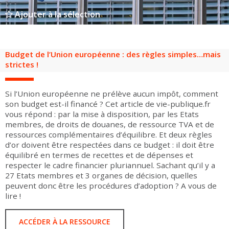
Groupes adultes
Groupes périscolaires
Groupes champ social
Visiteurs en situation de handicap
Professionnels du tourisme & CSE
Ajouter à la sélection
FR
EN
Budget de l’Union européenne : des règles simples…mais
strictes !
Si l’Union européenne ne prélève aucun impôt, comment
son budget est-il financé ? Cet article de vie-publique.fr
vous répond : par la mise à disposition, par les Etats
membres, de droits de douanes, de ressource TVA et de
ressources complémentaires d’équilibre. Et deux règles
d’or doivent être respectées dans ce budget : il doit être
équilibré en termes de recettes et de dépenses et
respecter le cadre financier pluriannuel. Sachant qu’il y a
27 Etats membres et 3 organes de décision, quelles
peuvent donc être les procédures d’adoption ? A vous de
lire !
ACCÉDER À LA RESSOURCE