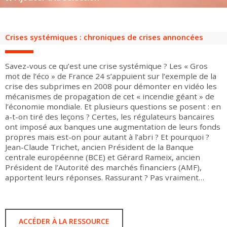
Groupes adultes
Groupes périscolaires
Groupes champ social
Visiteurs en situation de handicap
Professionnels du tourisme & CSE
FR
EN
Crises systémiques : chroniques de crises annoncées
Savez-vous ce qu’est une crise systémique ? Les « Gros
mot de l’éco » de France 24 s’appuient sur l’exemple de la
crise des subprimes en 2008 pour démonter en vidéo les
mécanismes de propagation de cet « incendie géant » de
l’économie mondiale. Et plusieurs questions se posent : en
a-t-on tiré des leçons ? Certes, les régulateurs bancaires
ont imposé aux banques une augmentation de leurs fonds
propres mais est-on pour autant à l’abri ? Et pourquoi ?
Jean-Claude Trichet, ancien Président de la Banque
centrale européenne (BCE) et Gérard Rameix, ancien
Président de l’Autorité des marchés financiers (AMF),
apportent leurs réponses. Rassurant ? Pas vraiment…
ACCÉDER À LA RESSOURCE