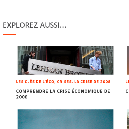
EXPLOREZ AUSSI...
LES CLÉS DE L’ÉCO, CRISES, LA CRISE DE 2008
L
COMPRENDRE LA CRISE ÉCONOMIQUE DE
C
2008