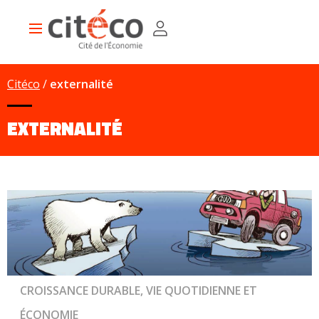
Aller
Panneau de gestion des cookies
au
Main
contenu
navigation
principal
Citéco
externalité
EXTERNALITÉ
CROISSANCE DURABLE, VIE QUOTIDIENNE ET
ÉCONOMIE