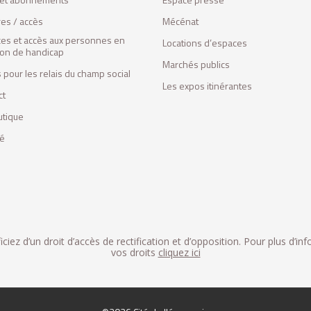
res / accès
Mécénat
ces et accès aux personnes en
Locations d’espaces
tion de handicap
Marchés publics
 pour les relais du champ social
Les expos itinérantes
ct
utique
fé
iez d’un droit d’accès de rectification et d’opposition. Pour plus d’in
vos droits
cliquez ici