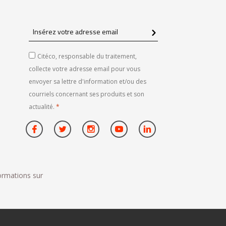
Insérez
votre
adresse
Citéco, responsable du traitement,
email
collecte votre adresse email pour vous
envoyer sa lettre d'information et/ou des
courriels concernant ses produits et son
actualité.
*
formations sur