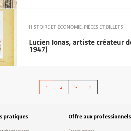
HISTOIRE ET ÉCONOMIE, PIÈCES ET BILLETS
Lucien Jonas, artiste créateur d
1947)
PAGE
1
PAGE
2
SUIVANT
››
LAST
»
ACTUELLE
PAGE
s pratiques
Offre aux professionnels
s et abonnements
Espace presse