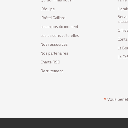
L'équipe
Horai
Servi
L'hôtel Gaillard
situa
Les expos du moment
Offres
Les saisons culturelles
Conta
Nos ressources
La Bo
Nos partenaires
Le Ca
Charte RSO
Recrutement
*
Vous bénéfic