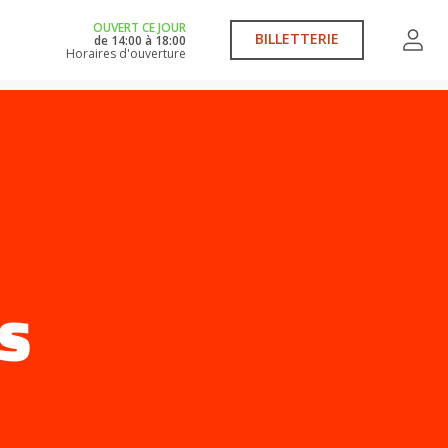
OUVERT CE JOUR
BILLETTERIE
de
14:00
à
18:00
Horaires d'ouverture
S