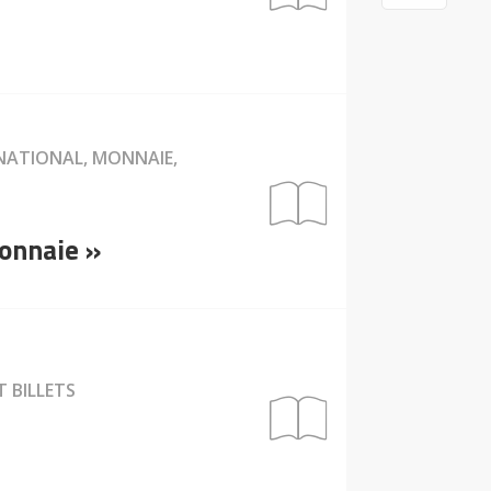
RNATIONAL, MONNAIE,
monnaie »
T BILLETS