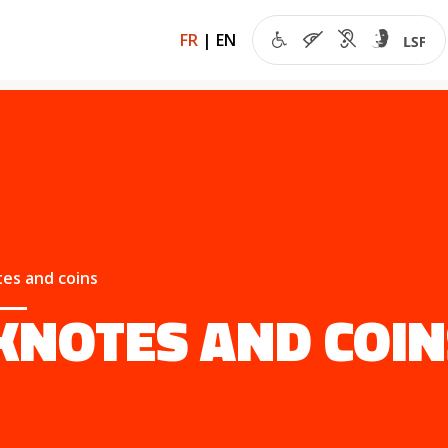
FR
|
EN
es and coins
KNOTES AND COIN