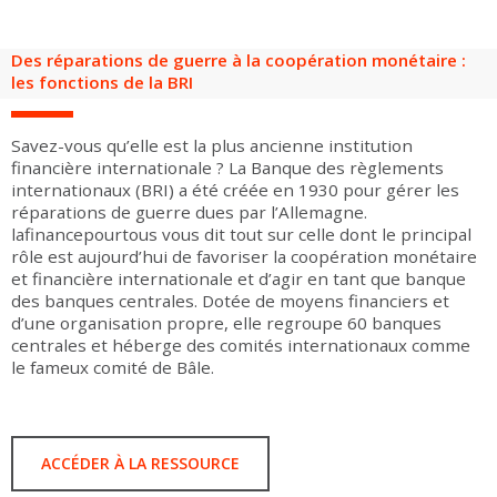
Groupes adultes
Groupes périscolaires
Groupes champ social
Visiteurs en situation de handicap
Professionnels du tourisme & CSE
Des réparations de guerre à la coopération monétaire :
FR
EN
les fonctions de la BRI
Savez-vous qu’elle est la plus ancienne institution
financière internationale ? La Banque des règlements
internationaux (BRI) a été créée en 1930 pour gérer les
réparations de guerre dues par l’Allemagne.
lafinancepourtous vous dit tout sur celle dont le principal
rôle est aujourd’hui de favoriser la coopération monétaire
et financière internationale et d’agir en tant que banque
des banques centrales. Dotée de moyens financiers et
d’une organisation propre, elle regroupe 60 banques
centrales et héberge des comités internationaux comme
le fameux comité de Bâle.
ACCÉDER À LA RESSOURCE