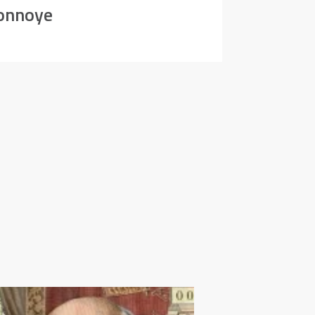
monnoye