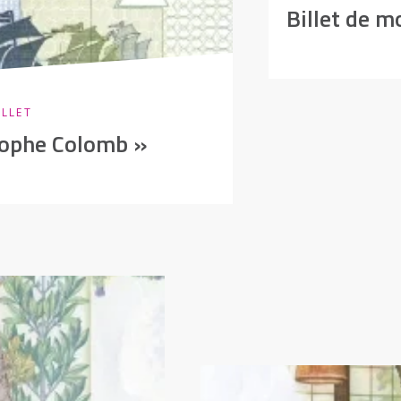
Billet de 
ILLET
tophe Colomb »