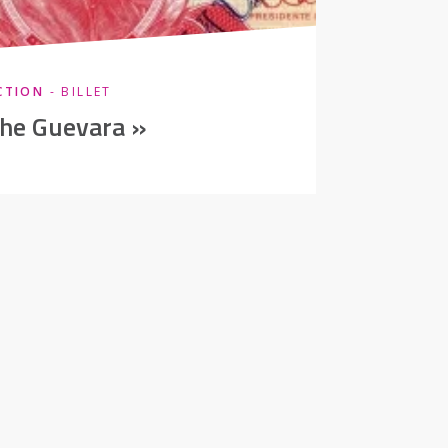
CTION
- BILLET
Che Guevara »