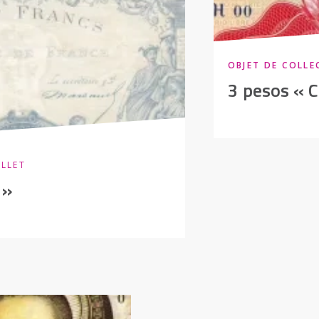
OBJET DE COLLE
3 pesos « 
ILLET
 »